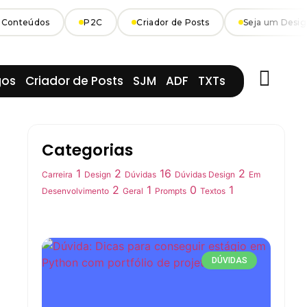
onteúdos
P2C
Criador de Posts
Seja um Designer
gos
Criador de Posts
SJM
ADF
TXTs
Categorias
1
2
16
2
Carreira
Design
Dúvidas
Dúvidas Design
Em
2
1
0
1
Desenvolvimento
Geral
Prompts
Textos
DÚVIDAS