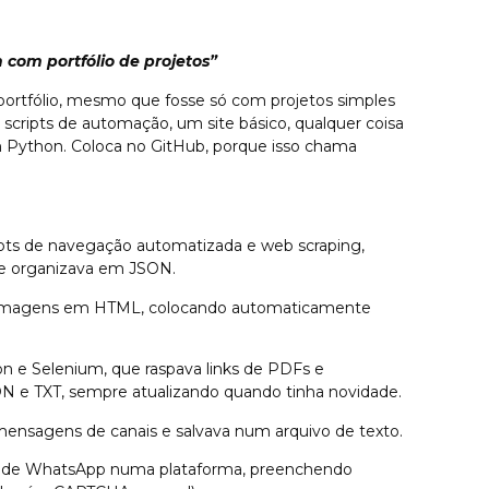
com portfólio de projetos”
portfólio, mesmo que fosse só com projetos simples
ns scripts de automação, um site básico, qualquer coisa
Python. Coloca no GitHub, porque isso chama
ts de navegação automatizada e web scraping,
F e organizava em JSON.
a imagens em HTML, colocando automaticamente
on e Selenium, que raspava links de PDFs e
N e TXT, sempre atualizando quando tinha novidade.
ensagens de canais e salvava num arquivo de texto.
s de WhatsApp numa plataforma, preenchendo