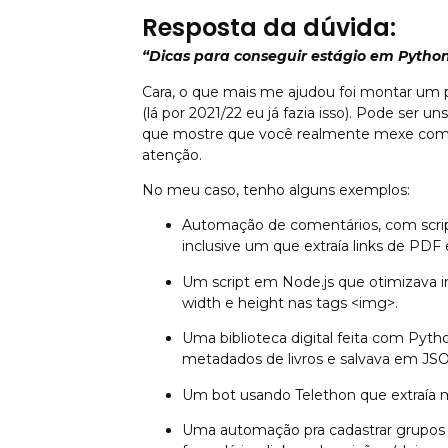
Resposta da dúvida:
“Dicas para conseguir estágio em Python 
Cara, o que mais me ajudou foi montar um 
(lá por 2021/22 eu já fazia isso). Pode ser u
que mostre que você realmente mexe com 
atenção.
No meu caso, tenho alguns exemplos:
Automação de comentários, com scrip
inclusive um que extraía links de PD
Um script em Node.js que otimizav
width e height nas tags <img>.
Uma biblioteca digital feita com Pyth
metadados de livros e salvava em JSO
Um bot usando Telethon que extraía m
Uma automação pra cadastrar grupo