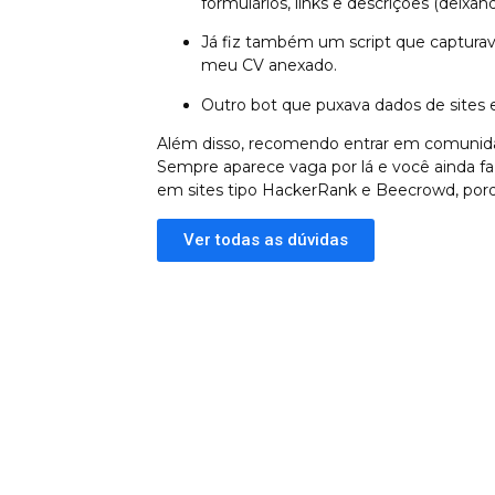
formulários, links e descrições (deix
Já fiz também um script que capturava
meu CV anexado.
Outro bot que puxava dados de sites 
Além disso, recomendo entrar em comunidad
Sempre aparece vaga por lá e você ainda faz
em sites tipo HackerRank e Beecrowd, porq
Ver todas as dúvidas