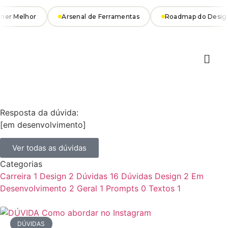
ner Melhor
Arsenal de Ferramentas
Roadmap do Design
Resposta da dúvida:
[em desenvolvimento]
Ver todas as dúvidas
Categorias
Carreira
1
Design
2
Dúvidas
16
Dúvidas Design
2
Em
Desenvolvimento
2
Geral
1
Prompts
0
Textos
1
DÚVIDAS