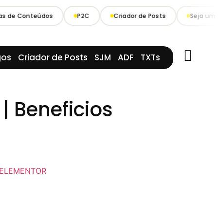
as de Conteúdos
P2C
Criador de Posts
Seja um D
gos
Criador de Posts
SJM
ADF
TXTs
| Beneficios
ELEMENTOR