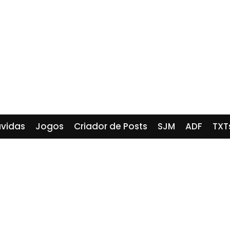
vidas
Jogos
Criador de Posts
SJM
ADF
TXT