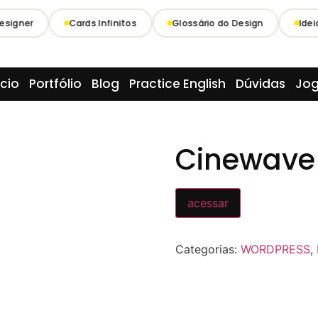
signer
Cards Infinitos
Glossário do Design
Idei
icio
Portfólio
Blog
Practice English
Dúvidas
Jo
Cinewave 
acessar
Categorias:
WORDPRESS
,